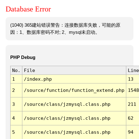
Database Error
(1040) 365建站错误警告：连接数据库失败，可能的原
因：1、数据库密码不对; 2、mysql未启动。
PHP Debug
No.
File
Line
1
/index.php
13
2
/source/function/function_extend.php
1548
3
/source/class/jzmysql.class.php
211
4
/source/class/jzmysql.class.php
62
5
/source/class/jzmysql.class.php
94