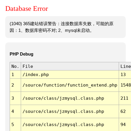
Database Error
(1040) 365建站错误警告：连接数据库失败，可能的原
因：1、数据库密码不对; 2、mysql未启动。
PHP Debug
No.
File
Line
1
/index.php
13
2
/source/function/function_extend.php
1548
3
/source/class/jzmysql.class.php
211
4
/source/class/jzmysql.class.php
62
5
/source/class/jzmysql.class.php
94