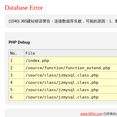
Database Error
(1040) 365建站错误警告：连接数据库失败，可能的原因：1、数
PHP Debug
No.
File
1
/index.php
2
/source/function/function_extend.php
3
/source/class/jzmysql.class.php
4
/source/class/jzmysql.class.php
5
/source/class/jzmysql.class.php
6
/source/class/jzmysql.class.php
www.365jz.com
已经将此