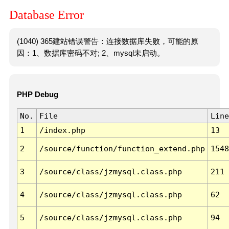
Database Error
(1040) 365建站错误警告：连接数据库失败，可能的原
因：1、数据库密码不对; 2、mysql未启动。
PHP Debug
No.
File
Line
1
/index.php
13
2
/source/function/function_extend.php
1548
3
/source/class/jzmysql.class.php
211
4
/source/class/jzmysql.class.php
62
5
/source/class/jzmysql.class.php
94