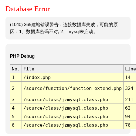
Database Error
(1040) 365建站错误警告：连接数据库失败，可能的原
因：1、数据库密码不对; 2、mysql未启动。
PHP Debug
No.
File
Line
1
/index.php
14
2
/source/function/function_extend.php
324
3
/source/class/jzmysql.class.php
211
4
/source/class/jzmysql.class.php
62
5
/source/class/jzmysql.class.php
94
6
/source/class/jzmysql.class.php
76