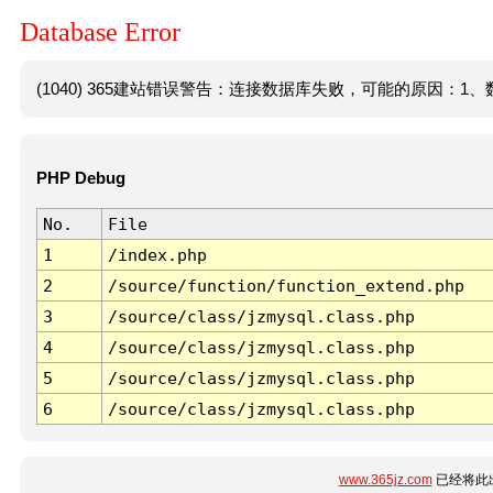
Database Error
(1040) 365建站错误警告：连接数据库失败，可能的原因：1、数
PHP Debug
No.
File
1
/index.php
2
/source/function/function_extend.php
3
/source/class/jzmysql.class.php
4
/source/class/jzmysql.class.php
5
/source/class/jzmysql.class.php
6
/source/class/jzmysql.class.php
www.365jz.com
已经将此