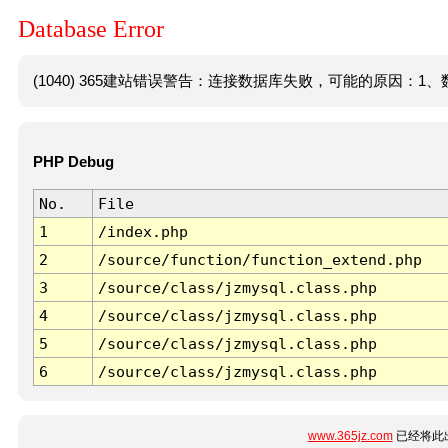
Database Error
(1040) 365建站错误警告：连接数据库失败，可能的原因：1、数
PHP Debug
No.
File
1
/index.php
2
/source/function/function_extend.php
3
/source/class/jzmysql.class.php
4
/source/class/jzmysql.class.php
5
/source/class/jzmysql.class.php
6
/source/class/jzmysql.class.php
www.365jz.com
已经将此