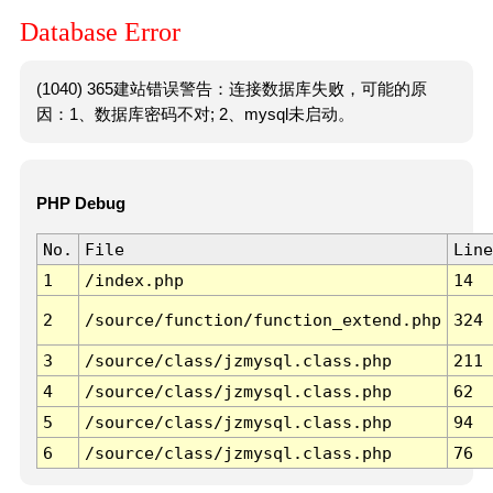
Database Error
(1040) 365建站错误警告：连接数据库失败，可能的原
因：1、数据库密码不对; 2、mysql未启动。
PHP Debug
No.
File
Line
1
/index.php
14
2
/source/function/function_extend.php
324
3
/source/class/jzmysql.class.php
211
4
/source/class/jzmysql.class.php
62
5
/source/class/jzmysql.class.php
94
6
/source/class/jzmysql.class.php
76