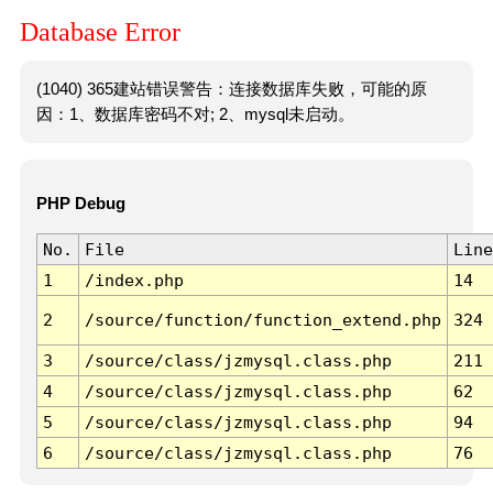
Database Error
(1040) 365建站错误警告：连接数据库失败，可能的原
因：1、数据库密码不对; 2、mysql未启动。
PHP Debug
No.
File
Line
1
/index.php
14
2
/source/function/function_extend.php
324
3
/source/class/jzmysql.class.php
211
4
/source/class/jzmysql.class.php
62
5
/source/class/jzmysql.class.php
94
6
/source/class/jzmysql.class.php
76