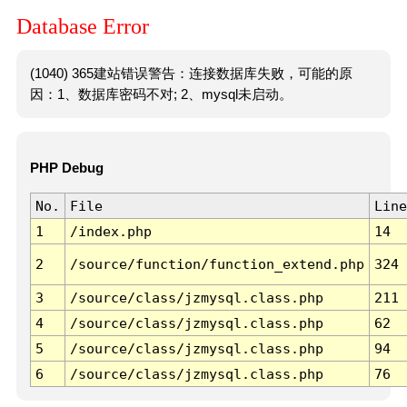
Database Error
(1040) 365建站错误警告：连接数据库失败，可能的原
因：1、数据库密码不对; 2、mysql未启动。
PHP Debug
No.
File
Line
1
/index.php
14
2
/source/function/function_extend.php
324
3
/source/class/jzmysql.class.php
211
4
/source/class/jzmysql.class.php
62
5
/source/class/jzmysql.class.php
94
6
/source/class/jzmysql.class.php
76