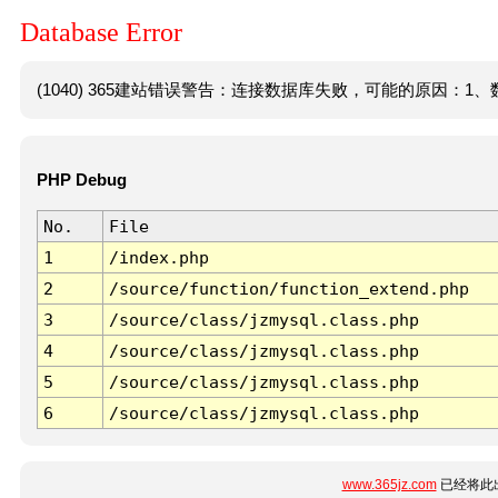
Database Error
(1040) 365建站错误警告：连接数据库失败，可能的原因：1、数
PHP Debug
No.
File
1
/index.php
2
/source/function/function_extend.php
3
/source/class/jzmysql.class.php
4
/source/class/jzmysql.class.php
5
/source/class/jzmysql.class.php
6
/source/class/jzmysql.class.php
www.365jz.com
已经将此