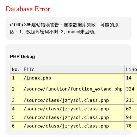
Database Error
(1040) 365建站错误警告：连接数据库失败，可能的原
因：1、数据库密码不对; 2、mysql未启动。
PHP Debug
No.
File
Line
1
/index.php
14
2
/source/function/function_extend.php
324
3
/source/class/jzmysql.class.php
211
4
/source/class/jzmysql.class.php
62
5
/source/class/jzmysql.class.php
94
6
/source/class/jzmysql.class.php
76