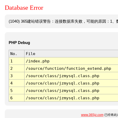
Database Error
(1040) 365建站错误警告：连接数据库失败，可能的原因：1、数
PHP Debug
No.
File
1
/index.php
2
/source/function/function_extend.php
3
/source/class/jzmysql.class.php
4
/source/class/jzmysql.class.php
5
/source/class/jzmysql.class.php
6
/source/class/jzmysql.class.php
www.365jz.com
已经将此