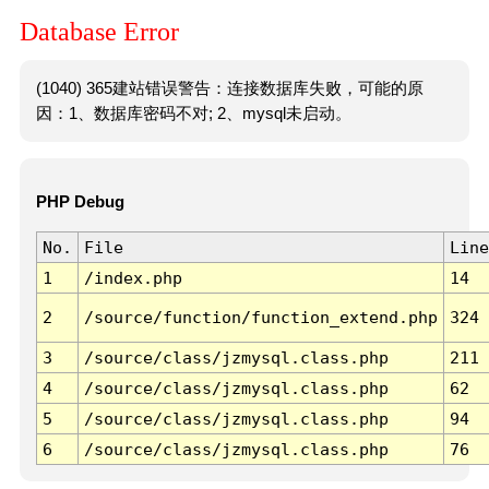
Database Error
(1040) 365建站错误警告：连接数据库失败，可能的原
因：1、数据库密码不对; 2、mysql未启动。
PHP Debug
No.
File
Line
1
/index.php
14
2
/source/function/function_extend.php
324
3
/source/class/jzmysql.class.php
211
4
/source/class/jzmysql.class.php
62
5
/source/class/jzmysql.class.php
94
6
/source/class/jzmysql.class.php
76