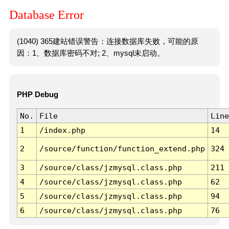
Database Error
(1040) 365建站错误警告：连接数据库失败，可能的原
因：1、数据库密码不对; 2、mysql未启动。
PHP Debug
No.
File
Line
1
/index.php
14
2
/source/function/function_extend.php
324
3
/source/class/jzmysql.class.php
211
4
/source/class/jzmysql.class.php
62
5
/source/class/jzmysql.class.php
94
6
/source/class/jzmysql.class.php
76