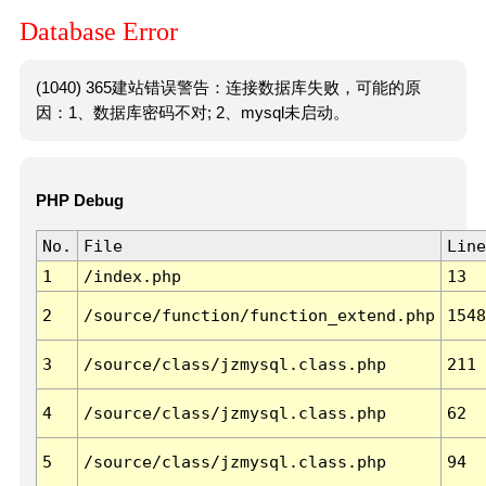
Database Error
(1040) 365建站错误警告：连接数据库失败，可能的原
因：1、数据库密码不对; 2、mysql未启动。
PHP Debug
No.
File
Line
1
/index.php
13
2
/source/function/function_extend.php
1548
3
/source/class/jzmysql.class.php
211
4
/source/class/jzmysql.class.php
62
5
/source/class/jzmysql.class.php
94