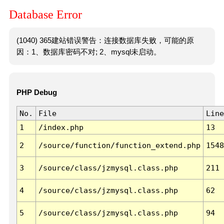
Database Error
(1040) 365建站错误警告：连接数据库失败，可能的原
因：1、数据库密码不对; 2、mysql未启动。
PHP Debug
No.
File
Line
1
/index.php
13
2
/source/function/function_extend.php
1548
3
/source/class/jzmysql.class.php
211
4
/source/class/jzmysql.class.php
62
5
/source/class/jzmysql.class.php
94