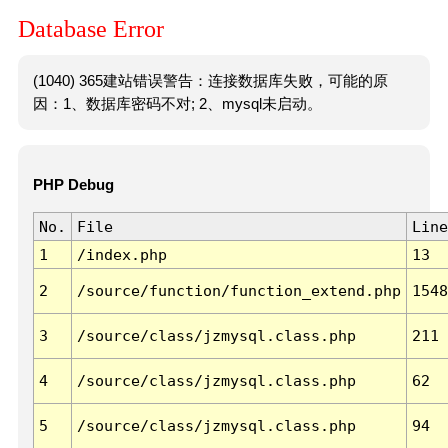
Database Error
(1040) 365建站错误警告：连接数据库失败，可能的原
因：1、数据库密码不对; 2、mysql未启动。
PHP Debug
No.
File
Line
1
/index.php
13
2
/source/function/function_extend.php
1548
3
/source/class/jzmysql.class.php
211
4
/source/class/jzmysql.class.php
62
5
/source/class/jzmysql.class.php
94