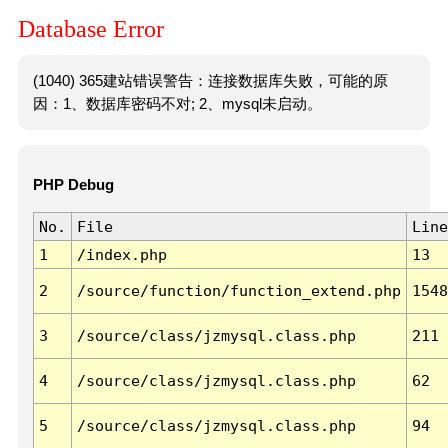
Database Error
(1040) 365建站错误警告：连接数据库失败，可能的原
因：1、数据库密码不对; 2、mysql未启动。
PHP Debug
No.
File
Line
1
/index.php
13
2
/source/function/function_extend.php
1548
3
/source/class/jzmysql.class.php
211
4
/source/class/jzmysql.class.php
62
5
/source/class/jzmysql.class.php
94