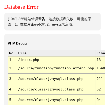
Database Error
(1040) 365建站错误警告：连接数据库失败，可能的原
因：1、数据库密码不对; 2、mysql未启动。
PHP Debug
No.
File
Line
1
/index.php
13
2
/source/function/function_extend.php
1548
3
/source/class/jzmysql.class.php
211
4
/source/class/jzmysql.class.php
62
5
/source/class/jzmysql.class.php
94