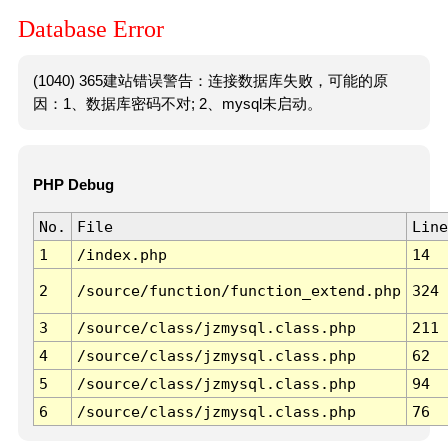
Database Error
(1040) 365建站错误警告：连接数据库失败，可能的原
因：1、数据库密码不对; 2、mysql未启动。
PHP Debug
No.
File
Line
1
/index.php
14
2
/source/function/function_extend.php
324
3
/source/class/jzmysql.class.php
211
4
/source/class/jzmysql.class.php
62
5
/source/class/jzmysql.class.php
94
6
/source/class/jzmysql.class.php
76