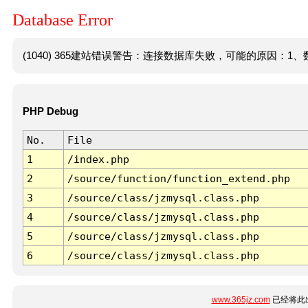
Database Error
(1040) 365建站错误警告：连接数据库失败，可能的原因：1、数
PHP Debug
No.
File
1
/index.php
2
/source/function/function_extend.php
3
/source/class/jzmysql.class.php
4
/source/class/jzmysql.class.php
5
/source/class/jzmysql.class.php
6
/source/class/jzmysql.class.php
www.365jz.com
已经将此