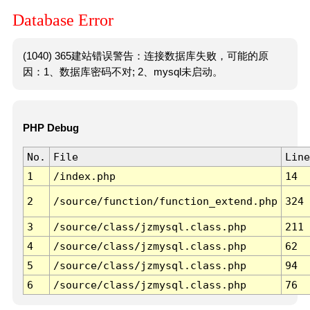
Database Error
(1040) 365建站错误警告：连接数据库失败，可能的原
因：1、数据库密码不对; 2、mysql未启动。
PHP Debug
No.
File
Line
1
/index.php
14
2
/source/function/function_extend.php
324
3
/source/class/jzmysql.class.php
211
4
/source/class/jzmysql.class.php
62
5
/source/class/jzmysql.class.php
94
6
/source/class/jzmysql.class.php
76