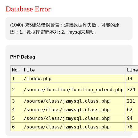
Database Error
(1040) 365建站错误警告：连接数据库失败，可能的原
因：1、数据库密码不对; 2、mysql未启动。
PHP Debug
No.
File
Line
1
/index.php
14
2
/source/function/function_extend.php
324
3
/source/class/jzmysql.class.php
211
4
/source/class/jzmysql.class.php
62
5
/source/class/jzmysql.class.php
94
6
/source/class/jzmysql.class.php
76