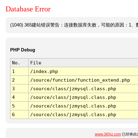
Database Error
(1040) 365建站错误警告：连接数据库失败，可能的原因：1、数
PHP Debug
No.
File
1
/index.php
2
/source/function/function_extend.php
3
/source/class/jzmysql.class.php
4
/source/class/jzmysql.class.php
5
/source/class/jzmysql.class.php
6
/source/class/jzmysql.class.php
www.365jz.com
已经将此